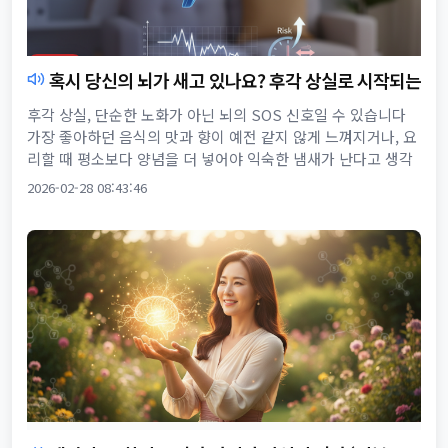
혹시 당신의 뇌가 새고 있나요? 후각 상실로 시작되는
보이지 않는 위험
후각 상실, 단순한 노화가 아닌 뇌의 SOS 신호일 수 있습니다
가장 좋아하던 음식의 맛과 향이 예전 같지 않게 느껴지거나, 요
리할 때 평소보다 양념을 더 넣어야 익숙한 냄새가 난다고 생각
하신 적이 있으신지요? 우리는 흔히 이러한 변화를 자연스러운
2026-02-28 08:43:46
...