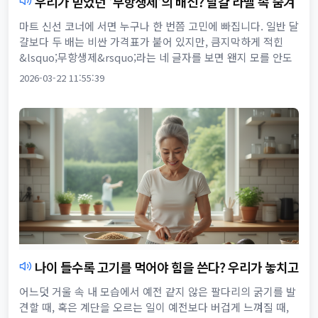
우리가 믿었던 '무항생제'의 배신? 달걀 라벨 속 숨겨
진 진실을 읽는 법
마트 신선 코너에 서면 누구나 한 번쯤 고민에 빠집니다. 일반 달
걀보다 두 배는 비싼 가격표가 붙어 있지만, 큼지막하게 적힌
&lsquo;무항생제&rsquo;라는 네 글자를 보면 왠지 모를 안도
감이 들기 때문입니다. 나와 내 가족이 먹을 것이기에, 우...
2026-03-22 11:55:39
나이 들수록 고기를 먹어야 힘을 쓴다? 우리가 놓치고
있는 ‘근육의 진실’
어느덧 거울 속 내 모습에서 예전 같지 않은 팔다리의 굵기를 발
견할 때, 혹은 계단을 오르는 일이 예전보다 버겁게 느껴질 때,