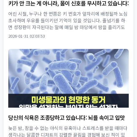
키가 안 크는 게 아니라, 몸이 신호를 무시하고 있습니다:
성장호르몬의 숨겨진 진실
어린 시절, 누구나 한 번쯤은 키 번호가 앞자리에 배정될까 노심
초사하며 우유를 들이키던 기억이 있을 것입니다. 줄넘기를 하
면 성장판이 자극된다는 말에 매일 밤 마당에서 땀을 흘리기도
했고, 또래보다 조금만 작아도 부모님의 손에 이끌려 병원을 찾
2026-01-31 02:03:53
곤 했습...
당신의 식욕은 조종당하고 있습니다: 뇌를 속이고 입맛
을 지배하는 장내 미생물의 비밀
늦은 밤, 참을 수 없는 야식의 유혹이나 스트레스를 받을 때마다
생각나는 달콤한 디저트의 강렬한 끌림을 경험해 보신 적이 있