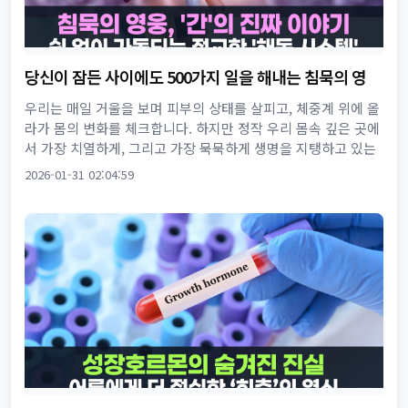
당신이 잠든 사이에도 500가지 일을 해내는 침묵의 영
웅, '간'의 진짜 이야기
우리는 매일 거울을 보며 피부의 상태를 살피고, 체중계 위에 올
라가 몸의 변화를 체크합니다. 하지만 정작 우리 몸속 깊은 곳에
서 가장 치열하게, 그리고 가장 묵묵하게 생명을 지탱하고 있는
존재에 대해서는 무심할 때가 많습니다. 바로 '간'의 이야기입
2026-01-31 02:04:59
니...