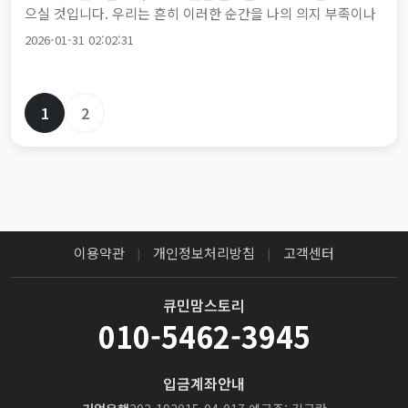
으실 것입니다. 우리는 흔히 이러한 순간을 나의 의지 부족이나
단순한 식탐 탓으로 돌리며 자책하고는 합니다. "도대체 왜 나는
2026-01-31 02:02:31
...
1
2
이용약관
개인정보처리방침
고객센터
|
|
큐민맘스토리
010-5462-3945
입금계좌안내