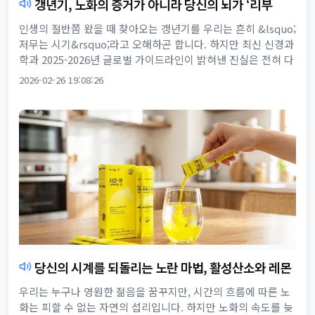
갱년기, 노화의 증거가 아니라 당신의 뇌가 ‘리부
팅’되는 골든타임입니다
인생의 절반쯤 왔을 때 찾아오는 갱년기를 우리는 흔히 &lsquo;
저무는 시기&rsquo;라고 오해하곤 합니다. 하지만 최신 신경과
학과 2025-2026년 글로벌 가이드라인이 밝혀낸 진실은 전혀 다
릅니다. 갱년기는 단순한 생식 기능의 종료가 아니라, ...
2026-02-26 19:08:26
당신의 시계를 되돌리는 노란 마법, 활성산소와 레몬
의 항노화 사이언스
우리는 누구나 영원한 젊음을 꿈꾸지만, 시간의 흐름에 따른 노
화는 피할 수 없는 자연의 섭리입니다. 하지만 노화의 속도를 늦