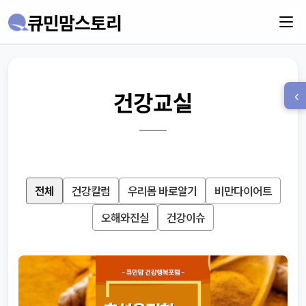
큐민맘스토리
건강교실
‹
전체
건강칼럼
우리몸 바로알기
비만다이어트
오해와진실
건강이슈