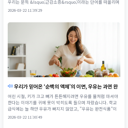
우리는 문득 &lsquo;근감소증&rsquo;이라는 단어를 떠올리며
불안감을 느낍니다. "나이 들수록 단백질을 잘 챙겨 먹어...
2026-03-22 11:39:29
우리가 믿어온 ‘순백의 액체’의 이면, 우유는 과연 완
전식품일까요?
어린 시절, 키가 크고 뼈가 튼튼해지려면 우유를 물처럼 마셔야
한다는 이야기를 귀에 못이 박히도록 들으며 자랐습니다. 학교
급식에는 늘 하얀 우유가 빠지지 않았고, "우유는 완전식품"이
라는 문구는 마치 불변의 진리처럼 우리 뇌리에 깊이 각인되어
2026-03-22 11:30:49
있습니...