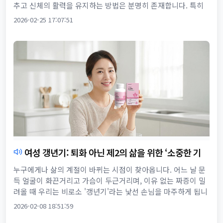
추고 신체의 활력을 유지하는 방법은 분명히 존재합니다. 특히
우리 몸을 안팎으로 병들게 하는 '활성산소'의 실체를 이해한다
2026-02-25 17:07:51
면, ...
여성 갱년기: 퇴화 아닌 제2의 삶을 위한 ‘소중한 기
록’
누구에게나 삶의 계절이 바뀌는 시점이 찾아옵니다. 어느 날 문
득 얼굴이 화끈거리고 가슴이 두근거리며, 이유 없는 짜증이 밀
려올 때 우리는 비로소 '갱년기'라는 낯선 손님을 마주하게 됩니
다. 하지만 이 시기는 단순히 젊음이 저물어가는 퇴화의 과정이
2026-02-08 18:51:59
아닙...