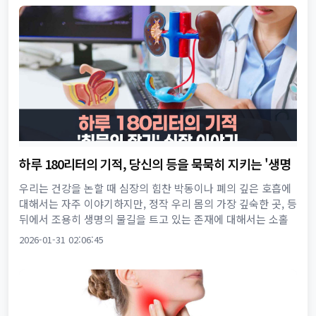
하루 180리터의 기적, 당신의 등을 묵묵히 지키는 '생명
의 정수기' 이야기
우리는 건강을 논할 때 심장의 힘찬 박동이나 폐의 깊은 호흡에
대해서는 자주 이야기하지만, 정작 우리 몸의 가장 깊숙한 곳, 등
뒤에서 조용히 생명의 물길을 트고 있는 존재에 대해서는 소홀
할 때가 많습니다. 바로 '신장', 우리말로는 '콩팥'이라 불리...
2026-01-31 02:06:45