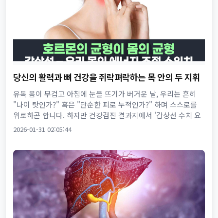
당신의 활력과 뼈 건강을 쥐락펴락하는 목 안의 두 지휘
자, '갑상선과 부갑상선' 이야기
유독 몸이 무겁고 아침에 눈을 뜨기가 버거운 날, 우리는 흔히
"나이 탓인가?" 혹은 "단순한 피로 누적인가?" 하며 스스로를
위로하곤 합니다. 하지만 건강검진 결과지에서 '갑상선 수치 요
주의'라는 낯선 문구를 마주하게 되면 그제야 목 안쪽을 한번
2026-01-31 02:05:44
더...