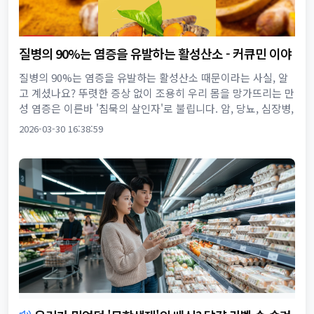
질병의 90%는 염증을 유발하는 활성산소 - 커큐민 이야
기
질병의 90%는 염증을 유발하는 활성산소 때문이라는 사실, 알
고 계셨나요? 뚜렷한 증상 없이 조용히 우리 몸을 망가뜨리는 만
성 염증은 이른바 '침묵의 살인자'로 불립니다. 암, 당뇨, 심장병,
치매에 이르기까지, 현대인을 괴롭히는 이 무서운 만성 질환...
2026-03-30 16:38:59